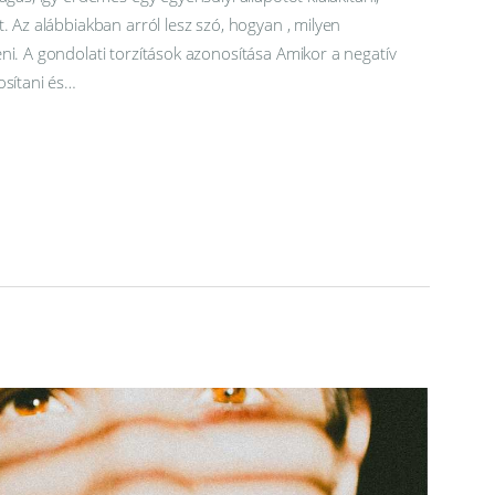
. Az alábbiakban arról lesz szó, hogyan , milyen
ni. A gondolati torzítások azonosítása Amikor a negatív
osítani és…