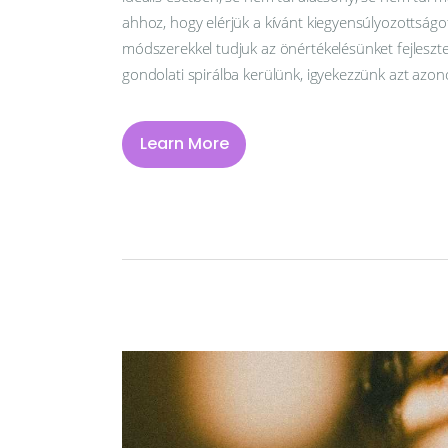
ahhoz, hogy elérjük a kívánt kiegyensúlyozottságot
módszerekkel tudjuk az önértékelésünket fejleszte
gondolati spirálba kerülünk, igyekezzünk azt azon
Learn More