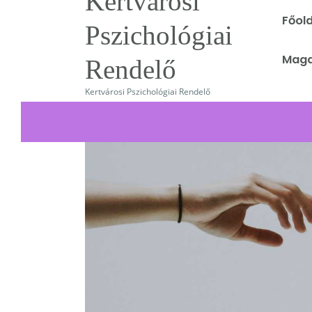
Kertvárosi
Főold
Pszichológiai
Ke
Maga
Rendelő
Kertvárosi Pszichológiai Rendelő