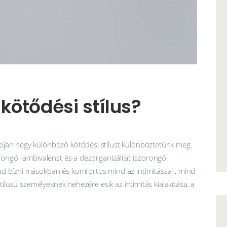
Kapcsolat
Információk
kötődési stílus?
pján négy különböző kötődési stílust különböztetünk meg.
orongó -ambivalenst és a dezorganizáltat (szorongó-
d bízni másokban és komfortos mind az intimitással , mind
stílusú személyeknek nehezére esik az intimitás kialakítása, a