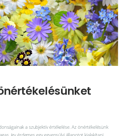
önértékelésünket
onságainak a szubjektív értékelése. Az önértékelésünk
gas, így érdemes egy egyensúlyi állapotot kialakítani,