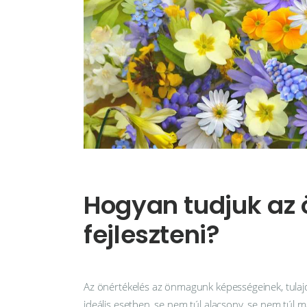
Hogyan tudjuk az 
fejleszteni?
Az önértékelés az önmagunk képességeinek, tulajd
ideális esetben, se nem túl alacsony, se nem túl ma