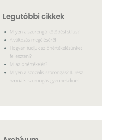
Legutóbbi cikkek
Milyen a szorongó kötődési stílus?
A változás megéléséről
Hogyan tudjuk az önértékelésünket
fejleszteni?
Mi az önértékelés?
Milyen a szociális szorongás? II. rész –
Szociális szorongás gyermekeknél
Archívum