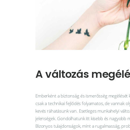
A változás megélé
Emberként a biztonság és ismerősség megélését 
csak a technikai fejlődés folyamatos, de vannak 
kevés ráhatásunk van. Esetleges munkahelyi vált
jelenségek. Gondolhatunk itt kisebb és nagyobb 
Bizonyos tulajdonságok, mint a rugalmasság, pro