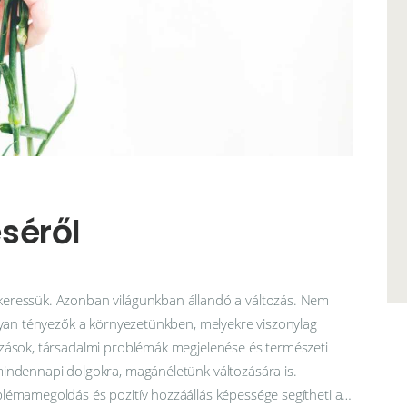
séről
keressük. Azonban világunkban állandó a változás. Nem
olyan tényezők a környezetünkben, melyekre viszonylag
ozások, társadalmi problémák megjelenése és természeti
mindennapi dolgokra, magánéletünk változására is.
blémamegoldás és pozitív hozzáállás képessége segítheti a…