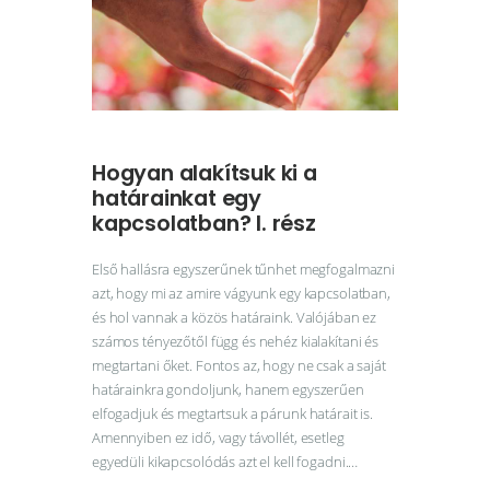
Hogyan alakítsuk ki a
határainkat egy
kapcsolatban? I. rész
Első hallásra egyszerűnek tűnhet megfogalmazni
azt, hogy mi az amire vágyunk egy kapcsolatban,
és hol vannak a közös határaink. Valójában ez
számos tényezőtől függ és nehéz kialakítani és
megtartani őket. Fontos az, hogy ne csak a saját
határainkra gondoljunk, hanem egyszerűen
elfogadjuk és megtartsuk a párunk határait is.
Amennyiben ez idő, vagy távollét, esetleg
egyedüli kikapcsolódás azt el kell fogadni.…