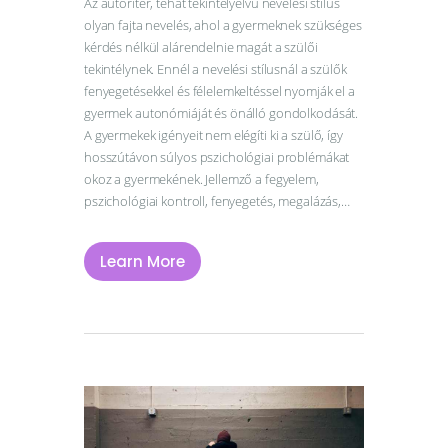
Webshop
Az autoriter, tehát tekintélyelvű nevelési stílus
olyan fajta nevelés, ahol a gyermeknek szükséges
Kapcsolat
kérdés nélkül alárendelnie magát a szülői
Információk
tekintélynek. Ennél a nevelési stílusnál a szülők
fenyegetésekkel és félelemkeltéssel nyomják el a
gyermek autonómiáját és önálló gondolkodását.
A gyermekek igényeit nem elégíti ki a szülő, így
hosszútávon súlyos pszichológiai problémákat
okoz a gyermekének. Jellemző a fegyelem,
pszichológiai kontroll, fenyegetés, megalázás,…
Learn More