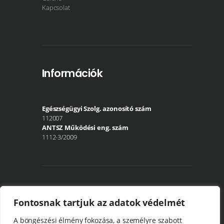
Kapcsolat
Információk
Egészségügyi Szolg. azonosító szám
112007
ANTSZ Működési eng. szám
1112-3/2009
Közösségi média
Fontosnak tartjuk az adatok védelmét
A böngészési élmény fokozása, a személyre szabott