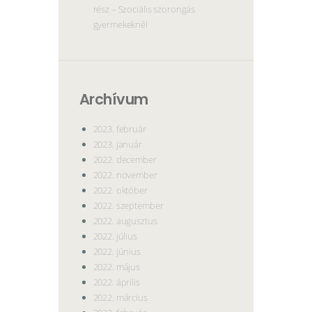
rész – Szociális szorongás
gyermekeknél
Archívum
2023. február
2023. január
2022. december
2022. november
2022. október
2022. szeptember
2022. augusztus
2022. július
2022. június
2022. május
2022. április
2022. március