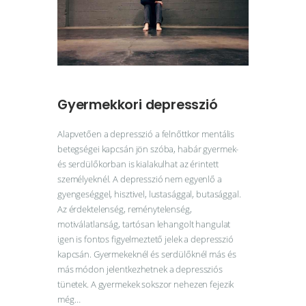
Gyermekkori depresszió
Alapvetően a depresszió a felnőttkor mentális
betegségei kapcsán jön szóba, habár gyermek-
és serdülőkorban is kialakulhat az érintett
személyeknél. A depresszió nem egyenlő a
gyengeséggel, hisztivel, lustasággal, butasággal.
Az érdektelenség, reménytelenség,
motiválatlanság, tartósan lehangolt hangulat
igen is fontos figyelmeztető jelek a depresszió
kapcsán. Gyermekeknél és serdülőknél más és
más módon jelentkezhetnek a depressziós
tünetek. A gyermekek sokszor nehezen fejezik
még…