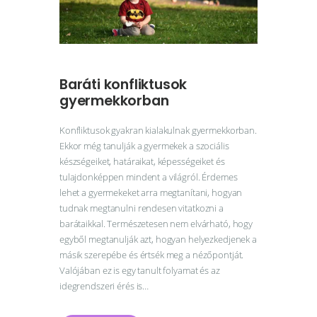
Baráti konfliktusok
gyermekkorban
Konfliktusok gyakran kialakulnak gyermekkorban.
Ekkor még tanulják a gyermekek a szociális
készségeiket, határaikat, képességeiket és
tulajdonképpen mindent a világról. Érdemes
lehet a gyermekeket arra megtanítani, hogyan
tudnak megtanulni rendesen vitatkozni a
barátaikkal. Természetesen nem elvárható, hogy
egyből megtanulják azt, hogyan helyezkedjenek a
másik szerepébe és értsék meg a nézőpontját.
Valójában ez is egy tanult folyamat és az
idegrendszeri érés is…