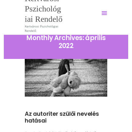
Pszichológ
iai Rendelő
Kertvárosi Pszichológiai
Kertvárosi Pszichológiai
Rendelő
Rendelő
Monthly Archives: április
2022
Kertvárosi Pszichológiai Rendelő
Főoldal
Szolgáltatások
Szakembereink
Árak
Hírek
Tudomány
Az autoriter szülői nevelés
hatásai
Magazin