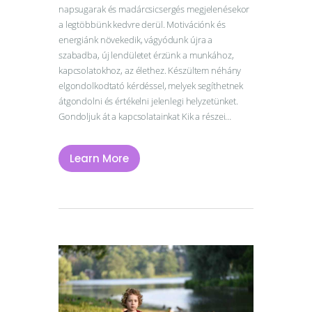
napsugarak és madárcsicsergés megjelenésekor
a legtöbbünk kedvre derül. Motivációnk és
energiánk növekedik, vágyódunk újra a
szabadba, új lendületet érzünk a munkához,
kapcsolatokhoz, az élethez. Készültem néhány
elgondolkodtató kérdéssel, melyek segíthetnek
átgondolni és értékelni jelenlegi helyzetünket.
Gondoljuk át a kapcsolatainkat Kik a részei…
Learn More