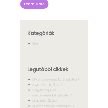
Learn More
Kategóriák
Hírek
Legutóbbi cikkek
Milyen a szorongó kötődési stílus?
A változás megéléséről
Hogyan tudjuk az
önértékelésünket fejleszteni?
Mi az önértékelés?
Milyen a szociális szorongás? II.