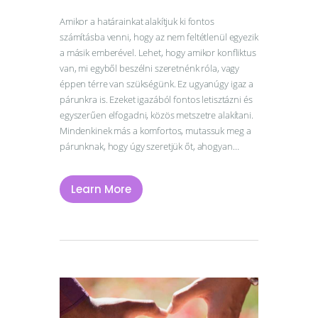
Amikor a határainkat alakítjuk ki fontos
számításba venni, hogy az nem feltétlenül egyezik
a másik emberével. Lehet, hogy amikor konfliktus
van, mi egyből beszélni szeretnénk róla, vagy
éppen térre van szükségünk. Ez ugyanúgy igaz a
párunkra is. Ezeket igazából fontos letisztázni és
egyszerűen elfogadni, közös metszetre alakítani.
Mindenkinek más a komfortos, mutassuk meg a
párunknak, hogy úgy szeretjük őt, ahogyan…
Learn More