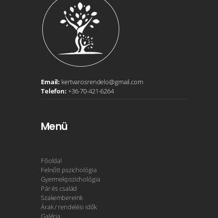
Email:
kertvarosrendelo@gmail.com
Telefon:
+36-70-421-6264
Menü
Főoldal
Felnőtt pszichológia
Gyermekpszichológia
Pár és család
Szakembereink
Árak / rendelési idők
Galéria