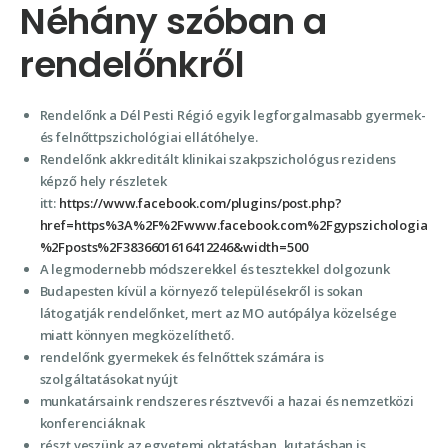
Néhány szóban a
rendelőnkről
Rendelőnk a Dél Pesti Régió egyik legforgalmasabb gyermek-
és felnőttpszichológiai ellátóhelye.
Rendelőnk akkreditált klinikai szakpszichológus rezidens
képző hely részletek
itt:
https://www.facebook.com/plugins/post.php?
href=https%3A%2F%2Fwww.facebook.com%2Fgypszichologia
%2Fposts%2F3836601616412246&width=500
A legmodernebb módszerekkel és tesztekkel dolgozunk
Budapesten kívül a környező településekről is sokan
látogatják rendelőnket, mert az MO autópálya közelsége
miatt könnyen megközelíthető.
rendelőnk gyermekek és felnőttek számára is
szolgáltatásokat nyújt
munkatársaink rendszeres résztvevői a hazai és nemzetközi
konferenciáknak
részt veszünk az egyetemi oktatásban, kutatásban is