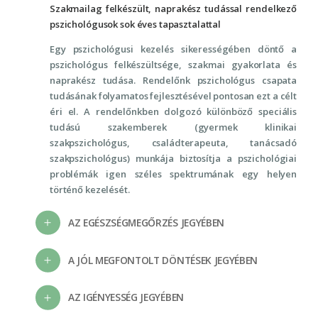
Szakmailag felkészült, naprakész tudással rendelkező
pszichológusok sok éves tapasztalattal
Egy pszichológusi kezelés sikerességében döntő a
pszichológus felkészültsége, szakmai gyakorlata és
naprakész tudása. Rendelőnk pszichológus csapata
tudásának folyamatos fejlesztésével pontosan ezt a célt
éri el. A rendelőnkben dolgozó különböző speciális
tudású szakemberek (gyermek klinikai
szakpszichológus, családterapeuta, tanácsadó
szakpszichológus) munkája biztosítja a pszichológiai
problémák igen széles spektrumának egy helyen
történő kezelését.
AZ EGÉSZSÉGMEGŐRZÉS JEGYÉBEN
A JÓL MEGFONTOLT DÖNTÉSEK JEGYÉBEN
AZ IGÉNYESSÉG JEGYÉBEN