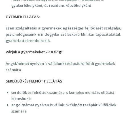
gyakorlóhelyként, és rezidens képzőhelyként
GYERMEK ELLÁTÁS:
Ezen szolgáltatás a gyermekek egészséges fejlődését szolgálja,
pszichológusaink mindegyike széleskörű klinikai tapasztalattal,
gyakorlattal rendelkezik.
Várjuk a gyermekeket 2-18 évig!
Angol/német nyelven is vállalunk terápiát külföldi gyermekek
számára
SERDÜLŐ -ÉS FELNŐTT ELLÁTÁS
serdülők és felnőttek számára is komplex mentális ellátást
biztosítunk
angol/német nyelven is vállalunk felnőtt terápiát külföldiek
számára