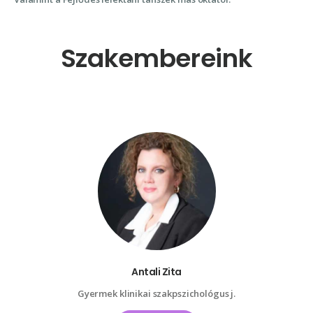
Szakembereink
Antali Zita
Gyermek klinikai szakpszichológus j.