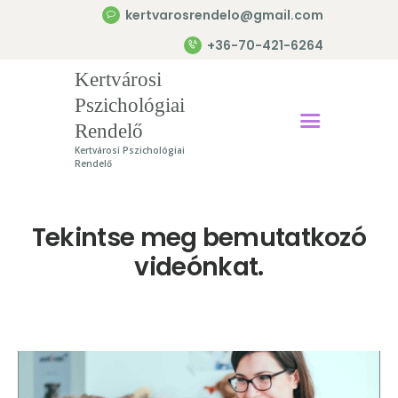
kertvarosrendelo@gmail.com
+36-70-421-6264
Kertvárosi Pszichológiai
Kertvárosi
Rendelő
Pszichológiai
Rendelő
Kertvárosi Pszichológiai Rendelő
Kertvárosi Pszichológiai
Rendelő
Főoldal
Szolgáltatások
Tekintse meg bemutatkozó
Szakembereink
videónkat.
Árak
Hírek
Tudomány
Magazin