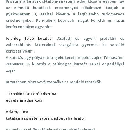
Krisztina a tanszék oktatója/egyetemi adjunktusa is egyben. Így
az elméleti kutatások eredményeit alkalmazni tudjuk a
gyakorlatban is, ezáltal követve a legfrissebb tudományos
eredményeket. Rendelőnk képviseli magát külföldi és hazai
konferenciákon egyaránt.
Jelenleg folyó kutatás:
„Családi és egyéni protektív és
vulnerabilitás faktorainak vizsgálata gyermek és serdülő
korosztályban” .
A kutatás egy pályázati projekt keretein belül zajlik. Témaszám:
20650B800. A kutatás a szükséges kutatás etikai engedéllyel
zajlik.
Kutatásban részt vevő személyek a rendelő részéről:
Tárnokiné Dr Törő Krisztina
egyetemi adjunktus
Adamy Luca
kutatási asszisztens (pszichológus hallgató)
Valamint a Fejlődés lélektani tanszék más oktatói.