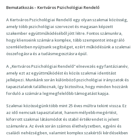
Bemutatkozás – Kertváros Pszichológiai Rendelő
A Kertváros Pszichológiai Rendelő egy olyan szakmai közösség,
amely több pszichológiai szervezet és magasan képzett
szakember együttműködéséből jött létre. Fontos számunkra,
hogy klienseink számára komplex, több szempontot integráló
szemléletben nyújtsunk segítséget, ezért működésünk a szakmai
összefogásra és a tudásmegosztásra épül.
A „Kertváros Pszichológiai Rendelő” elnevezés egy fantázianév,
amely ezt az együttműködést és közös szakmai identitást
jelképezi. Munkánk során különböző pszichológiai irányzatok és
tapasztalatok találkoznak, így biztosítva, hogy minden hozzánk
forduló a számára legmegfelelőbb támogatást kapja.
Szakmai közösségünk több mint 25 éves múltra tekint vissza. Ez
az idő nemcsak tapasztalatot, hanem mélyebb megértést,
kiforrott szakmai látásmódot és stabil értékrendet is jelent
számunkra. Az évek során számos élethelyzetben, egyéni és
családi nehézségben, valamint komplex szakértői kérdésekben