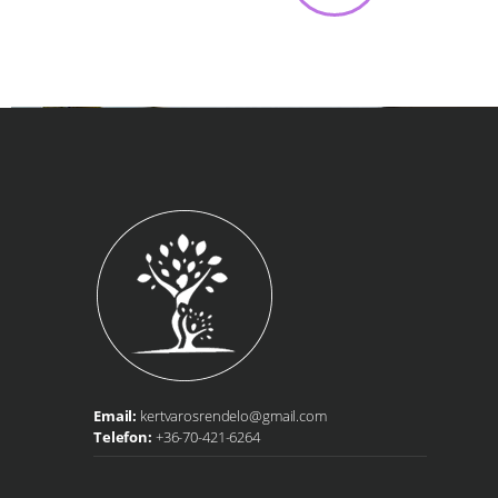
Webshop
Kapcsolat
Információk
Email:
kertvarosrendelo@gmail.com
Telefon:
+36-70-421-6264