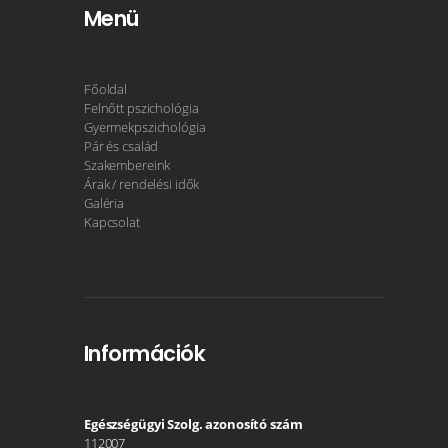
Menü
Főoldal
Felnőtt pszichológia
Gyermekpszichológia
Pár és család
Szakembereink
Árak / rendelési idők
Galéria
Kapcsolat
Információk
Egészségügyi Szolg. azonosító szám
112007