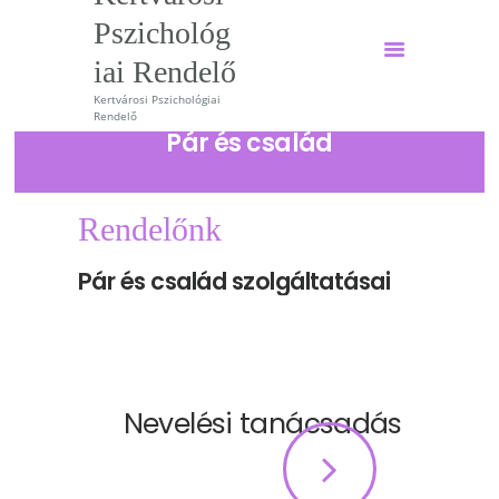
Pszichológ
iai Rendelő
Kertvárosi Pszichológiai
Kertvárosi Pszichológiai
Rendelő
Rendelő
Pár és család
Kertvárosi Pszichológiai Rendelő
Főoldal
Rendelőnk
Szolgáltatások
Pár és család szolgáltatásai
Szakembereink
Árak
Hírek
Nevelési tanácsadás
Tudomány
Magazin