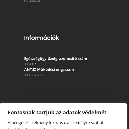
Kapcsolat
Információk
Egészségügyi Szolg. azonosító szám
112007
ANTSZ Működési eng. szám
1112-3/2009
Közösségi média
Fontosnak tartjuk az adatok védelmét
A böngészési élmény fokozása, a személyre szabott