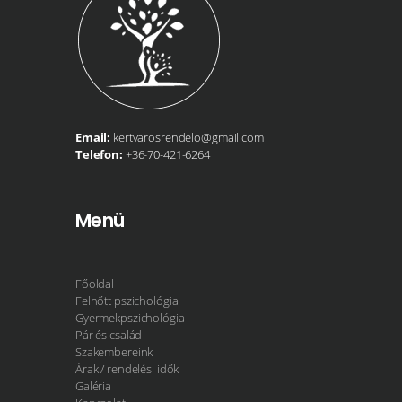
Email:
kertvarosrendelo@gmail.com
Telefon:
+36-70-421-6264
Menü
Főoldal
Felnőtt pszichológia
Gyermekpszichológia
Pár és család
Szakembereink
Árak / rendelési idők
Galéria