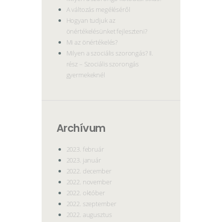
A változás megéléséről
Hogyan tudjuk az
önértékelésünket fejleszteni?
Mi az önértékelés?
Milyen a szociális szorongás? II.
rész – Szociális szorongás
gyermekeknél
Archívum
2023. február
2023. január
2022. december
2022. november
2022. október
2022. szeptember
2022. augusztus