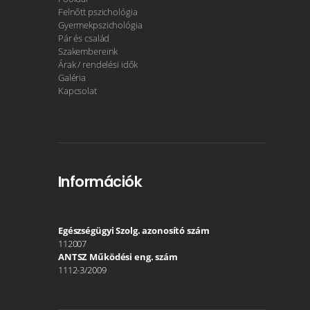
Felnőtt pszichológia
Gyermekpszichológia
Pár és család
Szakembereink
Árak / rendelési idők
Galéria
Kapcsolat
Információk
Egészségügyi Szolg. azonosító szám
112007
ANTSZ Működési eng. szám
1112-3/2009