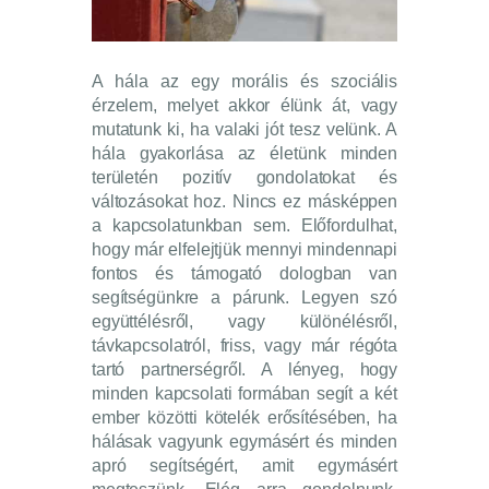
Webshop
Kapcsolat
Információk
A hála az egy morális és szociális
érzelem, melyet akkor élünk át, vagy
mutatunk ki, ha valaki jót tesz velünk. A
hála gyakorlása az életünk minden
területén pozitív gondolatokat és
változásokat hoz. Nincs ez másképpen
a kapcsolatunkban sem. Előfordulhat,
hogy már elfelejtjük mennyi mindennapi
fontos és támogató dologban van
segítségünkre a párunk. Legyen szó
együttélésről, vagy különélésről,
távkapcsolatról, friss, vagy már régóta
tartó partnerségről. A lényeg, hogy
minden kapcsolati formában segít a két
ember közötti kötelék erősítésében, ha
hálásak vagyunk egymásért és minden
apró segítségért, amit egymásért