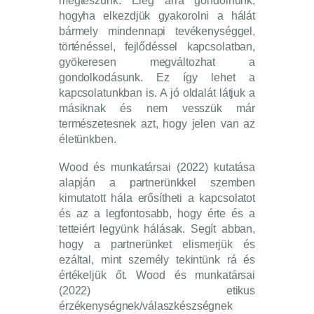
megteszünk. Elég arra gondolnunk,
hogyha elkezdjük gyakorolni a hálát
bármely mindennapi tevékenységgel,
történéssel, fejlődéssel kapcsolatban,
gyökeresen megváltozhat a
gondolkodásunk. Ez így lehet a
kapcsolatunkban is. A jó oldalát látjuk a
másiknak és nem vesszük már
természetesnek azt, hogy jelen van az
életünkben.
Wood és munkatársai (2022) kutatása
alapján a partnerünkkel szemben
kimutatott hála erősítheti a kapcsolatot
és az a legfontosabb, hogy érte és a
tetteiért legyünk hálásak. Segít abban,
hogy a partnerünket elismerjük és
ezáltal, mint személy tekintünk rá és
értékeljük őt. Wood és munkatársai
(2022) etikus
érzékenységnek/válaszkészségnek