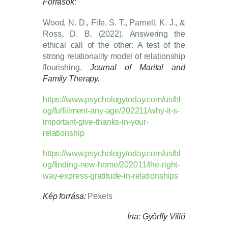
Források:
Wood, N. D., Fife, S. T., Parnell, K. J., &
Ross, D. B. (2022). Answering the
ethical call of the other: A test of the
strong relationality model of relationship
flourishing.
Journal of Marital and
Family Therapy.
https://www.psychologytoday.com/us/bl
og/fulfillment-any-age/202211/why-it-s-
important-give-thanks-in-your-
relationship
https://www.psychologytoday.com/us/bl
og/finding-new-home/202011/the-right-
way-express-gratitude-in-relationships
Kép forrása:
Pexels
Írta: Győrffy Villő