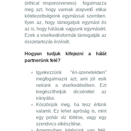
(ethical responsiveness) fogalmazza
meg azt, hogy vannak alapvető etikai
kötelezettségeink egymással szemben.
Ilyen az, hogy támogatjuk egymást és
az is, hogy hálásak vagyunk egymásért.
Ezek a viselkedésformák támogatják az
összetartozás érzését.
Hogyan tudjuk kifejezni a hálát
partnerünk felé?
Igyekezzünk “én-üzenetekben”
megfogalmazni azt, ami jól esik
nekünk a viselkedésében. Ezt
kiegészíthetjük dicsérettel az
irányába.
Köszönjük meg, ha tesz értünk
valamit. Ez lehet apróság is, mint
egy pohár víz töltése, vagy egy
szendvics elkészítése.
Amennyiben kérésünk van felé,