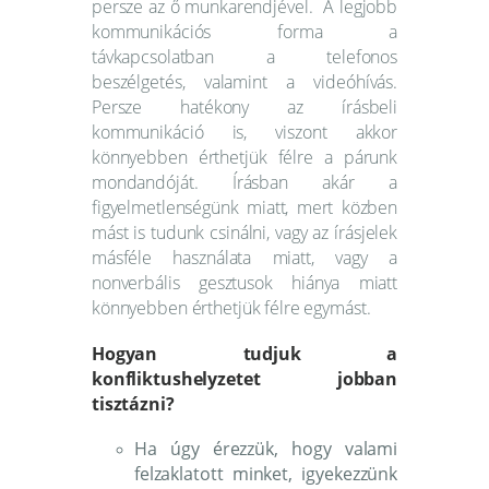
persze az ő munkarendjével. A legjobb
kommunikációs forma a
távkapcsolatban a telefonos
beszélgetés, valamint a videóhívás.
Persze hatékony az írásbeli
kommunikáció is, viszont akkor
könnyebben érthetjük félre a párunk
mondandóját. Írásban akár a
figyelmetlenségünk miatt, mert közben
mást is tudunk csinálni, vagy az írásjelek
másféle használata miatt, vagy a
nonverbális gesztusok hiánya miatt
könnyebben érthetjük félre egymást.
Hogyan tudjuk a
konfliktushelyzetet jobban
tisztázni?
Ha úgy érezzük, hogy valami
felzaklatott minket, igyekezzünk