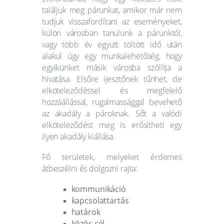
találjuk meg párunkat, amikor már nem
tudjuk visszafordítani az eseményeket,
külön városban tanulunk a párunktól,
vagy több év együtt töltött idő után
alakul úgy egy munkalehetőség, hogy
egyikünket másik városba szólítja a
hivatása. Elsőre ijesztőnek tűnhet, de
elköteleződéssel és megfelelő
hozzáállással, rugalmassággal bevehető
az akadály a pároknak. Sőt a valódi
elköteleződést meg is erősítheti egy
ilyen akadály kiállása.
Fő területek, melyeket érdemes
átbeszélni és dolgozni rajta:
kommunikáció
kapcsolattartás
határok
közös cél