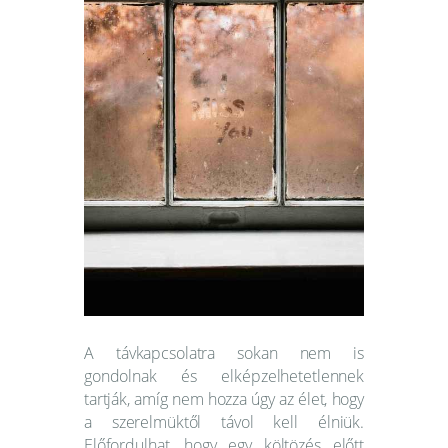
Webshop
Kapcsolat
Információk
A távkapcsolatra sokan nem is
gondolnak és elképzelhetetlennek
tartják, amíg nem hozza úgy az élet, hogy
a szerelmüktől távol kell élniük.
Előfordulhat, hogy egy költözés előtt