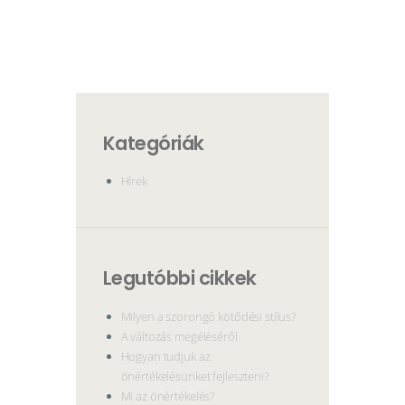
Kategóriák
Hírek
Legutóbbi cikkek
Milyen a szorongó kötődési stílus?
A változás megéléséről
Hogyan tudjuk az
önértékelésünket fejleszteni?
Mi az önértékelés?