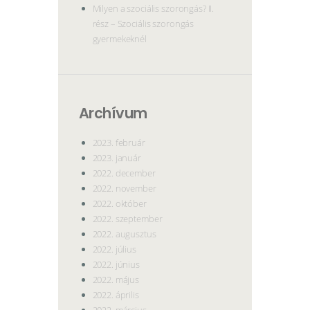
Milyen a szociális szorongás? II.
rész – Szociális szorongás
gyermekeknél
Archívum
2023. február
2023. január
2022. december
2022. november
2022. október
2022. szeptember
2022. augusztus
2022. július
2022. június
2022. május
2022. április
2022. március