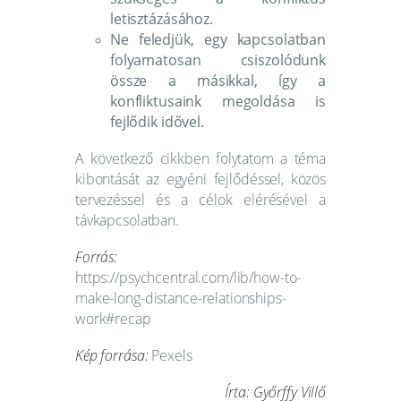
letisztázásához.
Ne feledjük, egy kapcsolatban
folyamatosan csiszolódunk
össze a másikkal, így a
konfliktusaink megoldása is
fejlődik idővel.
A következő cikkben folytatom a téma
kibontását az egyéni fejlődéssel, közös
tervezéssel és a célok elérésével a
távkapcsolatban.
Forrás:
https://psychcentral.com/lib/how-to-
make-long-distance-relationships-
work#recap
Kép forrása:
Pexels
Írta: Győrffy Villő