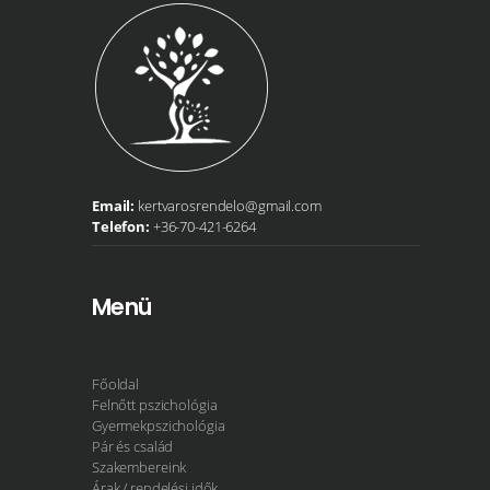
Email:
kertvarosrendelo@gmail.com
Telefon:
+36-70-421-6264
Menü
Főoldal
Felnőtt pszichológia
Gyermekpszichológia
Pár és család
Szakembereink
Árak / rendelési idők