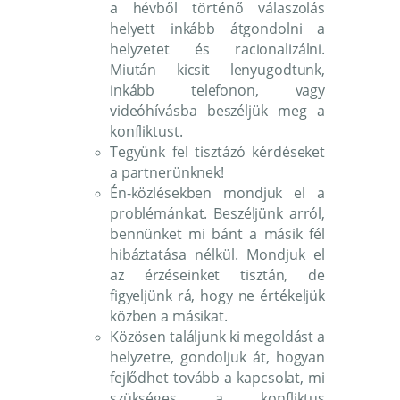
a hévből történő válaszolás
helyett inkább átgondolni a
helyzetet és racionalizálni.
Miután kicsit lenyugodtunk,
inkább telefonon, vagy
videóhívásba beszéljük meg a
konfliktust.
Tegyünk fel tisztázó kérdéseket
a partnerünknek!
Én-közlésekben mondjuk el a
problémánkat. Beszéljünk arról,
bennünket mi bánt a másik fél
hibáztatása nélkül. Mondjuk el
az érzéseinket tisztán, de
figyeljünk rá, hogy ne értékeljük
közben a másikat.
Közösen találjunk ki megoldást a
helyzetre, gondoljuk át, hogyan
fejlődhet tovább a kapcsolat, mi
szükséges a konfliktus