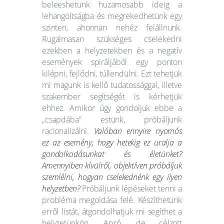
beleeshetünk huzamosabb ideig a
lehangoltságba és megrekedhetünk egy
szinten, ahonnan nehéz felállnunk.
Rugalmasan szükséges cselekedni
ezekben a helyzetekben és a negatív
események spiráljából egy ponton
kilépni, fejlődni, túllendülni. Ezt tehetjük
mi magunk is kellő tudatossággal, illetve
szakember segítségét is kérhetjük
ehhez. Amikor úgy gondoljuk ebbe a
„csapdába” estünk, próbáljunk
racionalizálni.
Valóban ennyire nyomós
ez az esemény, hogy hetekig ez uralja a
gondolkodásunkat és életünket?
Amennyiben kívülről, objektíven próbáljuk
szemlélni, hogyan cselekednénk egy ilyen
helyzetben?
Próbáljunk lépéseket tenni a
probléma megoldása felé. Készíthetünk
erről listát, átgondolhatjuk mi segíthet a
helyzetünkön. Apró, de célzott