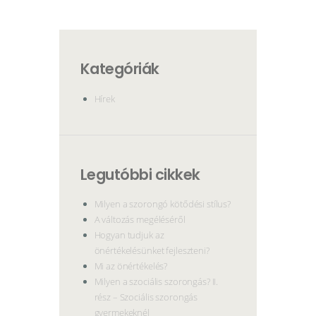
Kategóriák
Hírek
Legutóbbi cikkek
Milyen a szorongó kötődési stílus?
A változás megéléséről
Hogyan tudjuk az
önértékelésünket fejleszteni?
Mi az önértékelés?
Milyen a szociális szorongás? II.
rész – Szociális szorongás
gyermekeknél