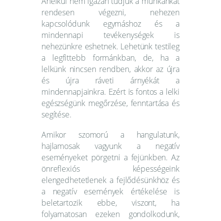
Anélkül nem igazán tudjuk a munkánkat
rendesen végezni, nehezen
kapcsolódunk egymáshoz és a
mindennapi tevékenységek is
nehezünkre eshetnek. Lehetünk testileg
a legfittebb formánkban, de, ha a
lelkünk nincsen rendben, akkor az újra
és újra ráveti árnyékát a
mindennapjainkra. Ezért is fontos a lelki
egészségünk megőrzése, fenntartása és
segítése.
Amikor szomorú a hangulatunk,
hajlamosak vagyunk a negatív
eseményeket pörgetni a fejünkben. Az
önreflexiós képességeink
elengedhetetlenek a fejlődésünkhöz és
a negatív események értékelése is
beletartozik ebbe, viszont, ha
folyamatosan ezeken gondolkodunk,