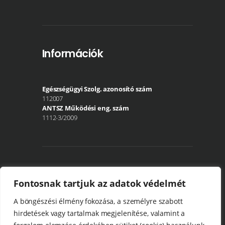
Információk
Egészségügyi Szolg. azonosító szám
112007
ANTSZ Működési eng. szám
1112-3/2009
Közösségi média
Fontosnak tartjuk az adatok védelmét
A böngészési élmény fokozása, a személyre szabott
hirdetések vagy tartalmak megjelenítése, valamint a