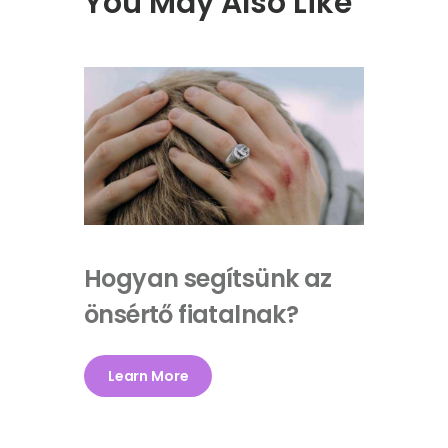
You May Also Like
Hogyan segítsünk az
önsértő fiatalnak?
Learn More