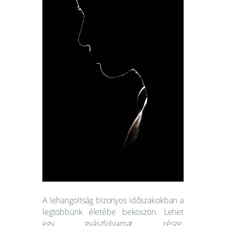
Webshop
Kapcsolat
Információk
A lehangoltság bizonyos időszakokban a
legtöbbünk életébe beköszön. Lehet
egy gyászfolyamat része,