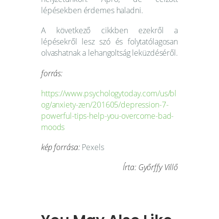
lépésekben érdemes haladni.
A következő cikkben ezekről a
lépésekről lesz szó és folytatólagosan
olvashatnak a lehangoltság leküzdéséről.
forrás:
https://www.psychologytoday.com/us/bl
og/anxiety-zen/201605/depression-7-
powerful-tips-help-you-overcome-bad-
moods
kép forrása:
Pexels
Írta: Győrffy Villő