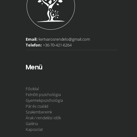
Email:
kertvarosrendelo@gmail.com
Telefon:
+36-70-421-6264
Menü
Főoldal
Felnőtt pszichológia
Gyermekpszichológia
Pár és család
Szakembereink
Árak / rendelési idők
Galéria
Kapcsolat