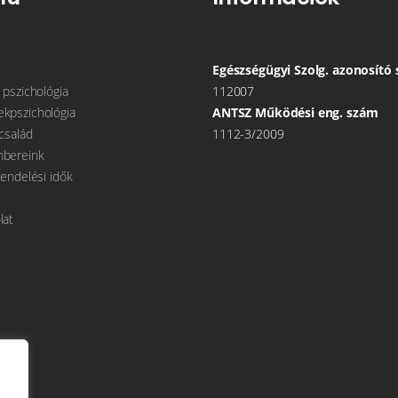
Egészségügyi Szolg. azonosító
 pszichológia
112007
kpszichológia
ANTSZ Működési eng. szám
család
1112-3/2009
bereink
rendelési idők
lat