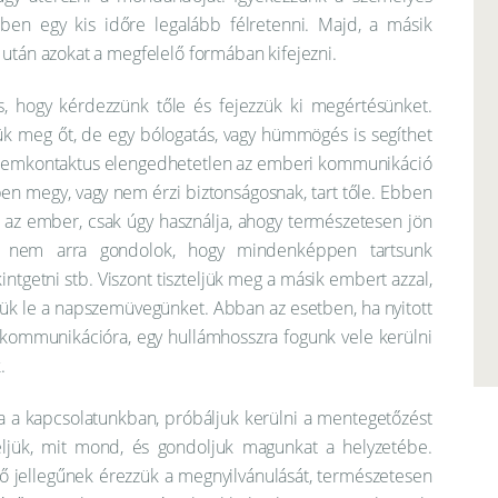
ben egy kis időre legalább félretenni. Majd, a másik
után azokat a megfelelő formában kifejezni.
s, hogy kérdezzünk tőle és fejezzük ki megértésünket.
sük meg őt, de egy bólogatás, vagy hümmögés is segíthet
 szemkontaktus elengedhetetlen az emberi kommunikáció
n megy, vagy nem érzi biztonságosnak, tart tőle. Ebben
az ember, csak úgy használja, ahogy természetesen jön
tt nem arra gondolok, hogy mindenképpen tartsunk
intgetni stb. Viszont tiszteljük meg a másik embert azzal,
együk le a napszemüvegünket. Abban az esetben, ha nyitott
eli kommunikációra, egy hullámhosszra fogunk vele kerülni
.
a a kapcsolatunkban, próbáljuk kerülni a mentegetőzést
eljük, mit mond, és gondoljuk magunkat a helyzetébe.
ő jellegűnek érezzük a megnyilvánulását, természetesen