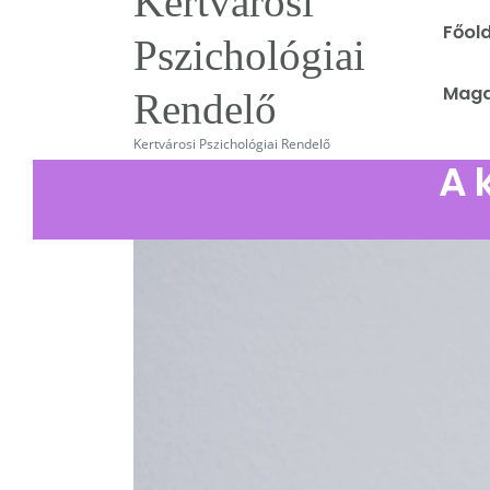
Kertvárosi
Főold
Pszichológiai
Ke
Maga
Rendelő
Kertvárosi Pszichológiai Rendelő
A 