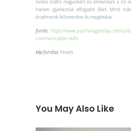
fontos kiállni magunkért és elmondani a mi n
hanem igyekezzük elfogadni őket. Mind máso
érzelmeink felismerése és megértése.
forrás:
https://www.psychologytoday.com/us/bl
communication-skills
kép forrása:
Pexels
You May Also Like