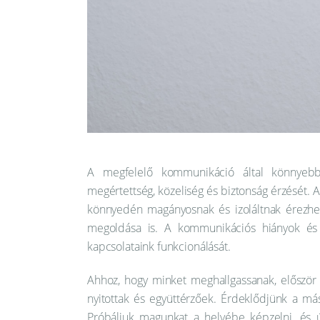
A megfelelő kommunikáció által könnyebb
megértettség, közeliség és biztonság érzését. 
könnyedén magányosnak és izoláltnak érezhe
megoldása is. A kommunikációs hiányok és
kapcsolataink funkcionálását.
Ahhoz, hogy minket meghallgassanak, először 
nyitottak és együttérzőek. Érdeklődjünk a más
Próbáljuk magunkat a helyébe képzelni, és 