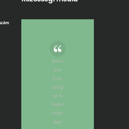
 szám
Kertv
áros
Pszic
hológ
iai és
Fejles
ztőpe
dagó