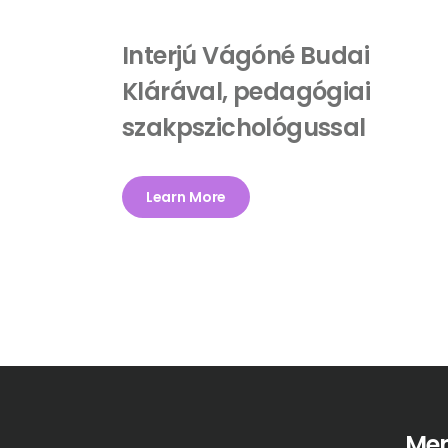
Interjú Vágóné Budai
Klárával, pedagógiai
szakpszichológussal
Learn More
Me