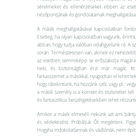
sérelmeket és ellenérzéseket ebben az eset
nézőpontjának és gondolatainak meghallgatása 
A másik meghallgatásával kapcsolatban fonto
Esetleg, ha olyan kapcsolatban vagyunk, érint
abban, hogy tudja valóban odafigyelünk rá. A
során. Természetesen van, akinek ez nehezebbe
az esetben semmiképp se erőszakolja magára 
neki, és biztonságban érzi már magát. I
farkasszemet a másikkal, nyugodtan el lehet tek
hogy rátekintünk, ha hozzánk szól, vagy pl.: v
a másik személy is a korrekt és tisztelettel t
és fantasztikus beszélgetésekben lehet részünk
Amikor a másik elmeséli nekünk azt ami bántj
és védekezést. Próbáljuk Őt megérteni. Figy
Hogyha indokolatlannak és vádlónak, nem épít