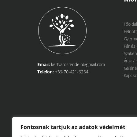
Főoldal
Felnőtt
Gyerme
Pár és 
Szakem
Árak / 
Email:
kertvarosrendelo@gmail.com
Galéria
Telefon:
+36-70-421-6264
Kapcso
Fontosnak tartjuk az adatok védelmét