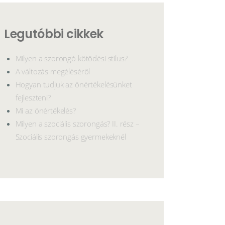
Legutóbbi cikkek
Milyen a szorongó kötődési stílus?
A változás megéléséről
Hogyan tudjuk az önértékelésünket
fejleszteni?
Mi az önértékelés?
Milyen a szociális szorongás? II. rész –
Szociális szorongás gyermekeknél