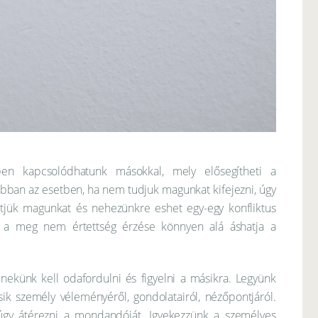
en kapcsolódhatunk másokkal, mely elősegítheti a
Abban az esetben, ha nem tudjuk magunkat kifejezni, úgy
tjük magunkat és nehezünkre eshet egy-egy konfliktus
 a meg nem értettség érzése könnyen alá áshatja a
nekünk kell odafordulni és figyelni a másikra. Legyünk
ik személy véleményéről, gondolatairól, nézőpontjáról.
úgy átérezni a mondandóját. Igyekezzünk a személyes