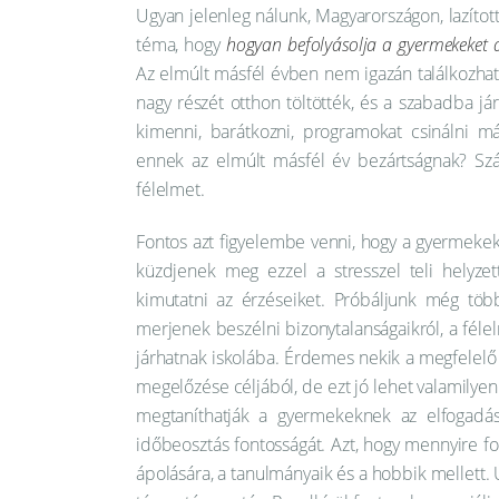
Ugyan jelenleg nálunk, Magyarországon, lazíto
téma, hogy
hogyan befolyásolja a gyermekeket a 
Az elmúlt másfél évben nem igazán találkozhatt
nagy részét otthon töltötték, és a szabadba já
kimenni, barátkozni, programokat csinálni 
ennek az elmúlt másfél év bezártságnak? Szá
félelmet.
Fontos azt figyelembe venni, hogy a gyermekek 
küzdjenek meg ezzel a stresszel teli helyze
kimutatni az érzéseiket. Próbáljunk még több
merjenek beszélni bizonytalanságaikról, a félel
járhatnak iskolába. Érdemes nekik a megfelelő 
megelőzése céljából, de ezt jó lehet valamilyen
megtaníthatják a gyermekeknek az elfogadá
időbeosztás fontosságát. Azt, hogy mennyire fo
ápolására, a tanulmányaik és a hobbik mellett.