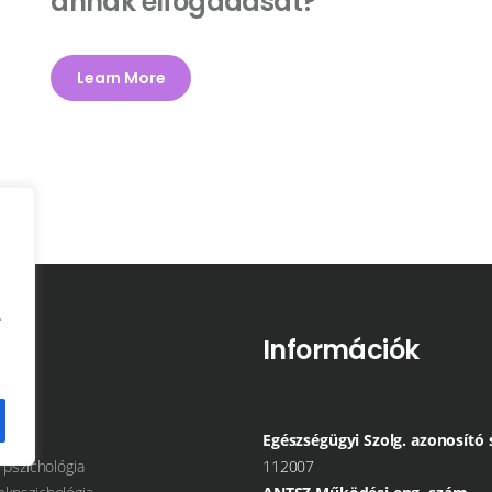
annak elfogadását?
Learn More
.
nü
Információk
Egészségügyi Szolg. azonosító
 pszichológia
112007