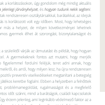
ttak a korlátozásokon, úgy gondolom még mindig aktuális
jelenlegi járványhelyzet
, és
hogyan tudunk nekik segíteni
.
ak rendszeresen osztálytársaikkal, barátaikkal, az idejük
rás is korlátozott volt egy időben. Most, hogy lehetséges
már más a helyzet, de milyen következményei lehetnek
mos gyermek élhet át szorongást, bizonytalanságot és
a szüleiktől várják az útmutatást és példát, hogy hogyan
ttel. A gyermekeknek fontos azt mutatni, hogy merjék
 figyelemmel fordulni feléjük, teret adni annak, hogy
meikről, és arról, hogy milyen lesz, ha újra rendszeresen
pozitív preventív viselkedéseket megtanítani a betegség
 játékos keretbe foglalni. Ebben a helyzetben a felnőttek
st, problémamegoldást, rugalmasságot és a megfelelő
ntos időt szánni, mind a barátságok, családi kapcsolatok
 Úgy érzem jelenleg, ami leginkább védelmező faktor az a