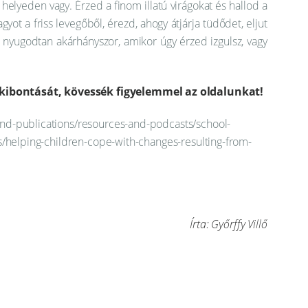
 helyeden vagy. Érzed a finom illatú virágokat és hallod a
yot a friss levegőből, érezd, ahogy átjárja tüdődet, eljut
 nyugodtan akárhányszor, amikor úgy érzed izgulsz, vagy
kibontását, kövessék figyelemmel az oldalunkat!
nd-publications/resources-and-podcasts/school-
es/helping-children-cope-with-changes-resulting-from-
Írta: Győrffy Villő