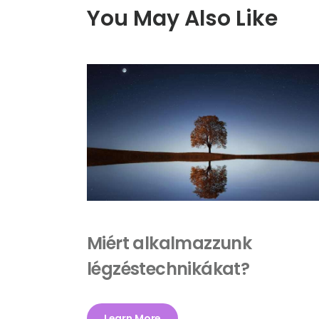
You May Also Like
Miért alkalmazzunk
légzéstechnikákat?
Learn More