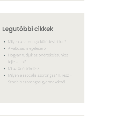
Legutóbbi cikkek
Milyen a szorongó kötődési stílus?
A változás megéléséről
Hogyan tudjuk az önértékelésünket
fejleszteni?
Mi az önértékelés?
Milyen a szociális szorongás? II. rész –
Szociális szorongás gyermekeknél