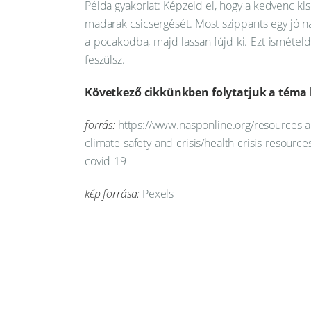
Példa gyakorlat: Képzeld el, hogy a kedvenc kis
madarak csicsergését. Most szippants egy jó nag
a pocakodba, majd lassan fújd ki. Ezt ismételd
feszülsz.
Következő cikkünkben folytatjuk a téma 
forrás:
https://www.nasponline.org/resources-a
climate-safety-and-crisis/health-crisis-resourc
covid-19
kép forrása:
Pexels