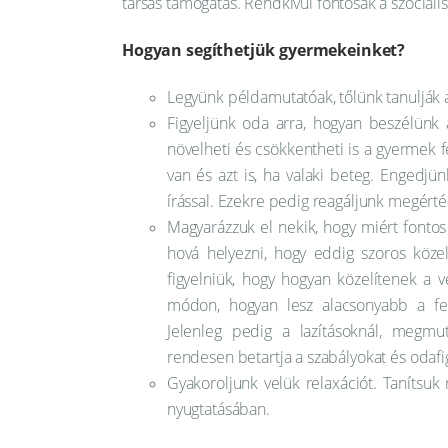
társas támogatás. Rendkívül fontosak a szociál
Hogyan segíthetjük gyermekeinket?
Legyünk példamutatóak, tőlünk tanulják 
Figyeljünk oda arra, hogyan beszélünk a
növelheti és csökkentheti is a gyermek 
van és azt is, ha valaki beteg. Engedjün
írással. Ezekre pedig reagáljunk megértés
Magyarázzuk el nekik, hogy miért fontos 
hová helyezni, hogy eddig szoros köz
figyelniük, hogy hogyan közelítenek 
módon, hogyan lesz alacsonyabb a fer
Jelenleg pedig a lazításoknál, megmu
rendesen betartja a szabályokat és odafig
Gyakoroljunk velük relaxációt. Tanítsuk
nyugtatásában.