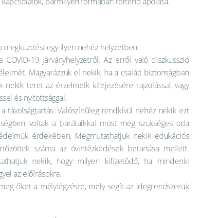
is kapcsolatok, bármilyen formában történő ápolása.
a megküzdést egy ilyen nehéz helyzetben.
 COVID-19 járványhelyzetről. Az erről való diszkusszió
félelmét. Magyarázzuk el nekik, ha a család biztonságban
k nekik teret az érzelmeik kifejezésére rajzolással, vagy
sel és nyitottsággal.
a távolságtartás. Valószínűleg rendkívül nehéz nekik ezt
elségben voltak a barátaikkal most meg szükséges oda
a védelmük érdekében. Megmutathatjuk nekik edukációs
tőzöttek száma az óvintézkedések betartása mellett.
tathatjuk nekik, hogy milyen kifizetődő, ha mindenki
yel az előírásokra.
 meg őket a mélylégzésre, mely segít az idegrendszerük