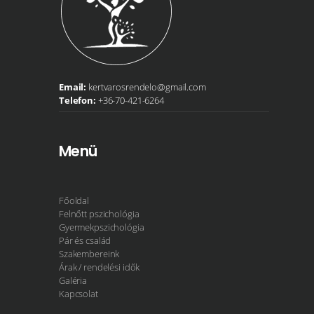
Email:
kertvarosrendelo@gmail.com
Telefon:
+36-70-421-6264
Menü
Főoldal
Felnőtt pszichológia
Gyermekpszichológia
Pár és család
Szakembereink
Árak / rendelési idők
Galéria
Kapcsolat