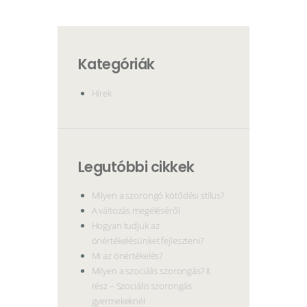
Webshop
Kapcsolat
Információk
Kategóriák
Hírek
Legutóbbi cikkek
Milyen a szorongó kötődési stílus?
A változás megéléséről
Hogyan tudjuk az
önértékelésünket fejleszteni?
Mi az önértékelés?
Milyen a szociális szorongás? II.
rész – Szociális szorongás
gyermekeknél