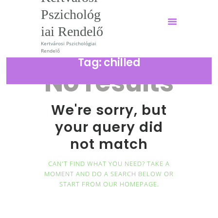
Pszichológ
iai Rendelő
Kertvárosi Pszichológiai
Kertvárosi Pszichológiai
Rendelő
Rendelő
Tag: chilled
No results
Kertvárosi Pszichológiai Rendelő
Főoldal
We're sorry, but
Szolgáltatások
your query did
Szakembereink
not match
Árak
CAN'T FIND WHAT YOU NEED? TAKE A
Hírek
MOMENT AND DO A SEARCH BELOW OR
Tudomány
START FROM
OUR HOMEPAGE
.
Magazin