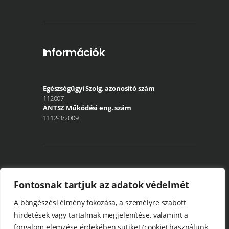
Információk
Egészségügyi Szolg. azonosító szám
112007
ANTSZ Működési eng. szám
1112-3/2009
Közösségi média
Fontosnak tartjuk az adatok védelmét
A böngészési élmény fokozása, a személyre szabott
hirdetések vagy tartalmak megjelenítése, valamint a
forgalom elemzése érdekében sütiket (cookie) használunk.