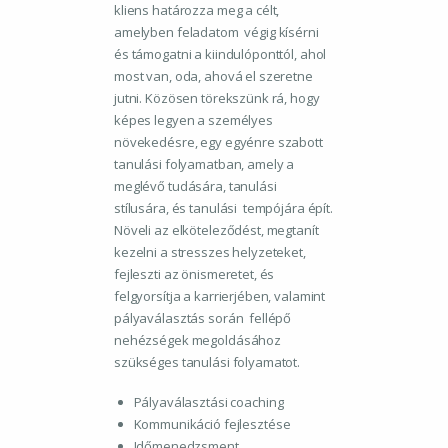
kliens határozza meg a célt,
amelyben feladatom végig kísérni
és támogatni a kiindulóponttól, ahol
most van, oda, ahová el szeretne
jutni. Közösen törekszünk rá, hogy
képes legyen a személyes
növekedésre, egy egyénre szabott
tanulási folyamatban, amely a
meglévő tudására, tanulási
stílusára, és tanulási tempójára épít.
Növeli az elköteleződést, megtanít
kezelni a stresszes helyzeteket,
fejleszti az önismeretet, és
felgyorsítja a karrierjében, valamint
pályaválasztás során fellépő
nehézségek megoldásához
szükséges tanulási folyamatot.
Pályaválasztási coaching
Kommunikáció fejlesztése
Időmenedzsment