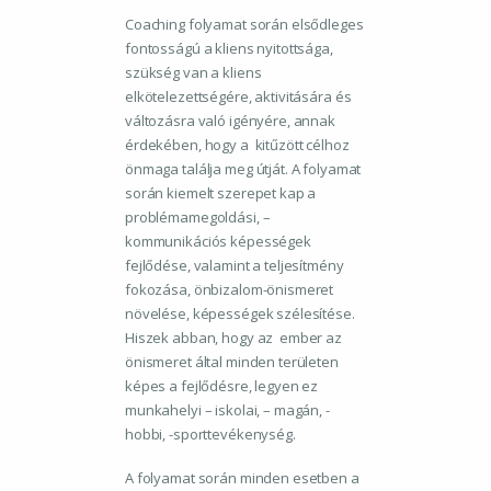
Coaching folyamat során elsődleges
fontosságú a kliens nyitottsága,
szükség van a kliens
elkötelezettségére, aktivitására és
változásra való igényére, annak
érdekében, hogy a kitűzött célhoz
önmaga találja meg útját. A folyamat
során kiemelt szerepet kap a
problémamegoldási, –
kommunikációs képességek
fejlődése, valamint a teljesítmény
fokozása, önbizalom-önismeret
növelése, képességek szélesítése.
Hiszek abban, hogy az ember az
önismeret által minden területen
képes a fejlődésre, legyen ez
munkahelyi – iskolai, – magán, -
hobbi, -sporttevékenység.
A folyamat során minden esetben a