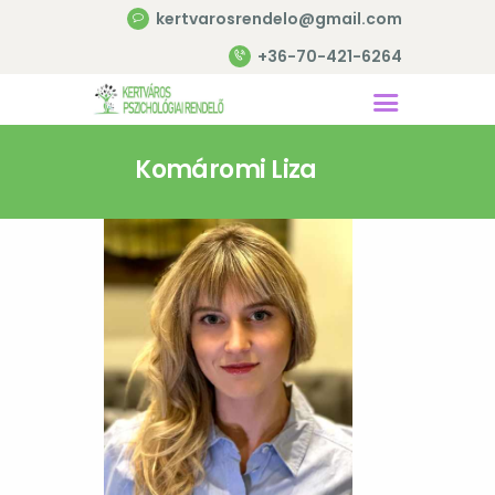
kertvarosrendelo@gmail.com
+36-70-421-6264
Főoldal
Komáromi Liza
Szolgáltatások
Szakembereink
Árak
Hírek
Tudomány
Magazin
Webshop
Kapcsolat