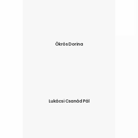
Ökrös Dorina
Lukácsi Csanád Pál