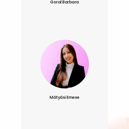
Goral Barbara
Mátyási Emese