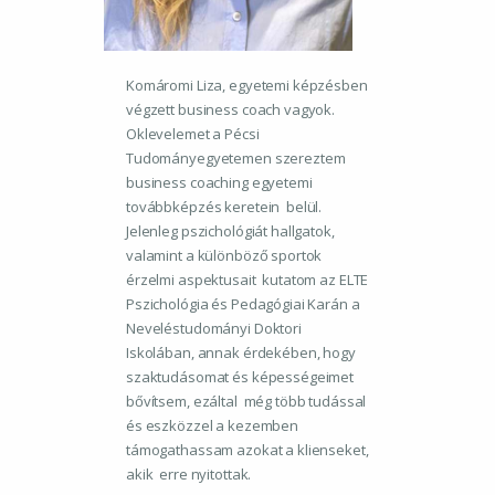
Információk
Komáromi Liza, egyetemi képzésben
végzett business coach vagyok.
Oklevelemet a Pécsi
Tudományegyetemen szereztem
business coaching egyetemi
továbbképzés keretein belül.
Jelenleg pszichológiát hallgatok,
valamint a különböző sportok
érzelmi aspektusait kutatom az ELTE
Pszichológia és Pedagógiai Karán a
Neveléstudományi Doktori
Iskolában, annak érdekében, hogy
szaktudásomat és képességeimet
bővítsem, ezáltal még több tudással
és eszközzel a kezemben
támogathassam azokat a klienseket,
akik erre nyitottak.