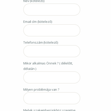
Név (kötelező)
Email cím (kötelező)
Telefonszám (kötelező)
Mikor alkalmas Önnek ? ( délelőtt,
délután )
Milyen problémája van ?
Melyik szakemberünkhöz szeretne