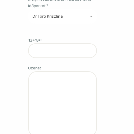
időpontot ?
12+48=?
Üzenet