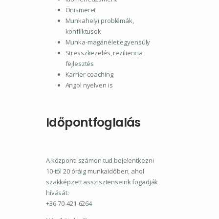
Önismeret
Munkahelyi problémák,
konfliktusok
Munka-magánélet egyensúly
Stresszkezelés, reziliencia
fejlesztés
Karrier-coaching
Angol nyelven is
Időpontfoglalás
A központi számon tud bejelentkezni
10-től 20 óráig munkaidőben, ahol
szakképzett asszisztenseink fogadják
hívását:
+36-70-421-6264