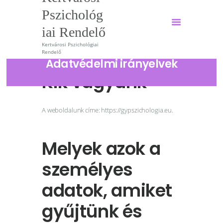
Pszichológ
iai Rendelő
Kertvárosi Pszichológiai
Kertvárosi Pszichológiai
Rendelő
Rendelő
Adatvédelmi irányelvek
Kik vagyunk
Kertvárosi Pszichológiai Rendelő
Főoldal
A weboldalunk címe: https://gypszichologia.eu.
Szolgáltatások
Szakembereink
Melyek azok a
Árak
személyes
Hírek
adatok, amiket
Tudomány
gyűjtünk és
Magazin