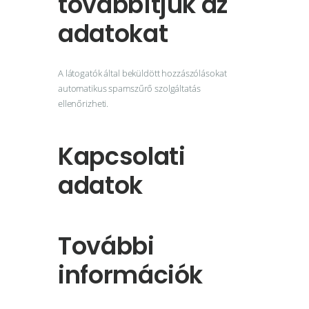
továbbítjuk az
adatokat
A látogatók által beküldött hozzászólásokat
automatikus spamszűrő szolgáltatás
ellenőrizheti.
Kapcsolati
adatok
További
információk