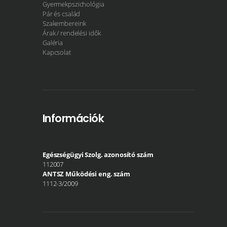
Gyermekpszichológia
Pár és család
Szakembereink
Árak / rendelési idők
Galéria
Kapcsolat
Információk
Egészségügyi Szolg. azonosító szám
112007
ANTSZ Működési eng. szám
1112-3/2009