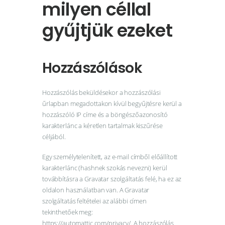
Webshop
milyen céllal
Kapcsolat
gyűjtjük ezeket
Információk
Hozzászólások
Hozzászólás beküldésekor a hozzászólási
űrlapban megadottakon kívül begyűjtésre kerül a
hozzászóló IP címe és a böngészőazonosító
karakterlánc a kéretlen tartalmak kiszűrése
céljából.
Egy személytelenített, az e-mail címből előállított
karakterlánc (hashnek szokás nevezni) kerül
továbbításra a Gravatar szolgáltatás felé, ha ez az
oldalon használatban van. A Gravatar
szolgáltatás feltételei az alábbi címen
tekinthetőek meg:
https://automattic.com/privacy/. A hozzászólás