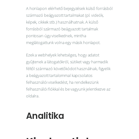
A honlapon elérhető bejegyzések külső forrásból
származó beágyazott tartalmakat (pl. videók,
képek, cikkek stb.) használhatnak. A külső
forrásból származó beágyazott tartalmak
pontosan úgy viselkednek, mintha
meglátogattunk volna egy másik honlapot.
Ezek a webhelyek lehetséges, hogy adatot
gyűjtenek a látogatókról, sütiket vagy harmadik
féltől származó követőkódot használnak, figyelik
a beágyazott tartalommal kapcsolatos
felhasználói viselkedést, ha rendelkezünk
felhasználói fiókkal és be vagyunk jelentkezve az
oldalra.
Analitika