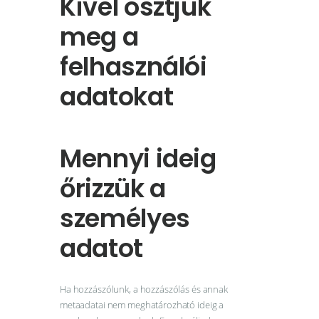
Kivel osztjuk
meg a
felhasználói
adatokat
Mennyi ideig
őrizzük a
személyes
adatot
Ha hozzászólunk, a hozzászólás és annak
metaadatai nem meghatározható ideig a