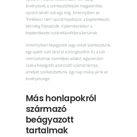
érvényesek, a szerkesztőfelület megjelenítési
opcióit tároló süti egy évig. Amennyiben az
“Emlékezz rám” opciót bejelöljük, a bejelentkezés
két hétig folytatódik. Kijelentkezéskor a
bejelentkezési sütik eltávolításra kerülnek.
Amennyiben bejegyzést vagy oldalt szerkesztünk,
egy újabb sütit tárol el a böngészőnk. Ez a süti
nem tartalmaz személyes adatot, egyszerűen
csak a bejegyzés azonosító számát tárolja,
amelyet szerkesztettünk. Egy nap múlva jár le az
érvényessége.
Más honlapokról
származó
beágyazott
tartalmak