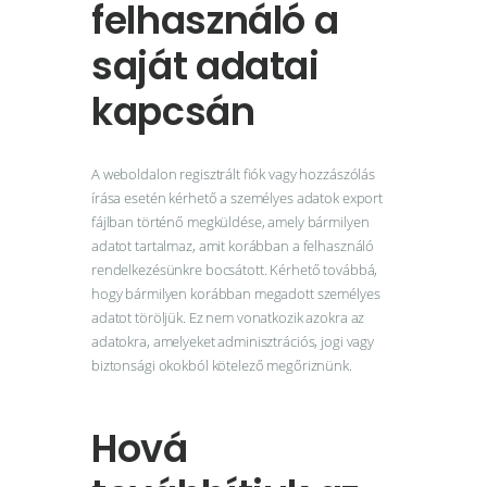
felhasználó a
saját adatai
kapcsán
A weboldalon regisztrált fiók vagy hozzászólás
írása esetén kérhető a személyes adatok export
fájlban történő megküldése, amely bármilyen
adatot tartalmaz, amit korábban a felhasználó
rendelkezésünkre bocsátott. Kérhető továbbá,
hogy bármilyen korábban megadott személyes
adatot töröljük. Ez nem vonatkozik azokra az
adatokra, amelyeket adminisztrációs, jogi vagy
biztonsági okokból kötelező megőriznünk.
Hová