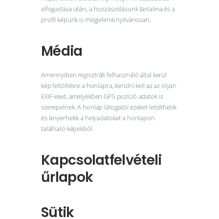
elfogadása után, a hozzászólásunk tartalma és a
profil képünk is megjelenik nyilvánosan.
Média
Amennyiben regisztrált felhasználó által kerül
kép feltöltésre a honlapra, kerülni kell az az olyan
EXIF-eket, amelyekben GPS pozíció adatok is
szerepelnek. A honlap látogatói ezeket letölthetik
és kinyerhetik a helyadatokat a honlapon
található képekből.
Kapcsolatfelvételi
űrlapok
Sütik