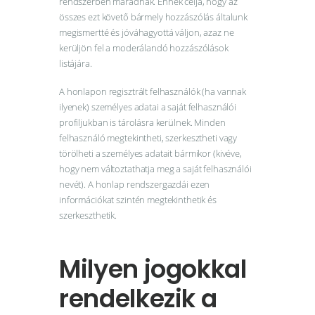
rendszerben maradnak. Ennek célja, hogy az
összes ezt követő bármely hozzászólás általunk
megismertté és jóváhagyottá váljon, azaz ne
kerüljön fel a moderálandó hozzászólások
listájára.
A honlapon regisztrált felhasználók (ha vannak
ilyenek) személyes adatai a saját felhasználói
profiljukban is tárolásra kerülnek. Minden
felhasználó megtekintheti, szerkesztheti vagy
törölheti a személyes adatait bármikor (kivéve,
hogy nem változtathatja meg a saját felhasználói
nevét). A honlap rendszergazdái ezen
információkat szintén megtekinthetik és
szerkeszthetik.
Milyen jogokkal
rendelkezik a