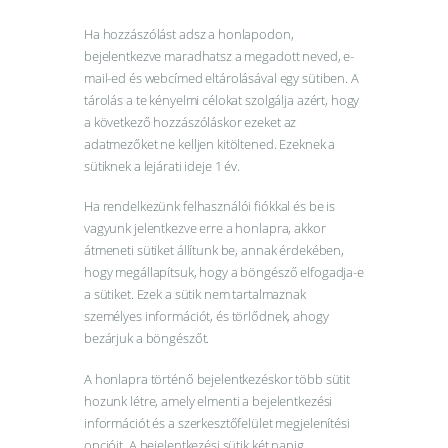
Ha hozzászólást adsz a honlapodon,
bejelentkezve maradhatsz a megadott neved, e-
mail-ed és webcímed eltárolásával egy sütiben. A
tárolás a te kényelmi célokat szolgálja azért, hogy
a következő hozzászóláskor ezeket az
adatmezőket ne kelljen kitöltened. Ezeknek a
sütiknek a lejárati ideje 1 év.
Ha rendelkezünk felhasználói fiókkal és be is
vagyunk jelentkezve erre a honlapra, akkor
átmeneti sütiket állítunk be, annak érdekében,
hogy megállapítsuk, hogy a böngésző elfogadja-e
a sütiket. Ezek a sütik nem tartalmaznak
személyes információt, és törlődnek, ahogy
bezárjuk a böngészőt.
A honlapra történő bejelentkezéskor több sütit
hozunk létre, amely elmenti a bejelentkezési
információt és a szerkesztőfelület megjelenítési
opcióit. A bejelentkezési sütik két napig