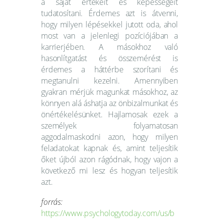
a saját értékeit és képességeit
tudatosítani. Érdemes azt is átvenni,
hogy milyen lépésekkel jutott oda, ahol
most van a jelenlegi pozíciójában a
karrierjében. A másokhoz való
hasonlítgatást és összemérést is
érdemes a háttérbe szorítani és
megtanulni kezelni. Amennyiben
gyakran mérjük magunkat másokhoz, az
könnyen alá áshatja az önbizalmunkat és
önértékelésünket. Hajlamosak ezek a
személyek folyamatosan
aggodalmaskodni azon, hogy milyen
feladatokat kapnak és, amint teljesítik
őket újból azon rágódnak, hogy vajon a
következő mi lesz és hogyan teljesítik
azt.
forrás:
https://www.psychologytoday.com/us/b