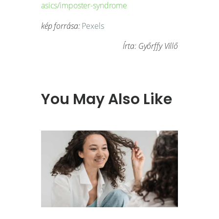
asics/imposter-syndrome
kép forrása:
Pexels
Írta: Győrffy Villő
You May Also Like