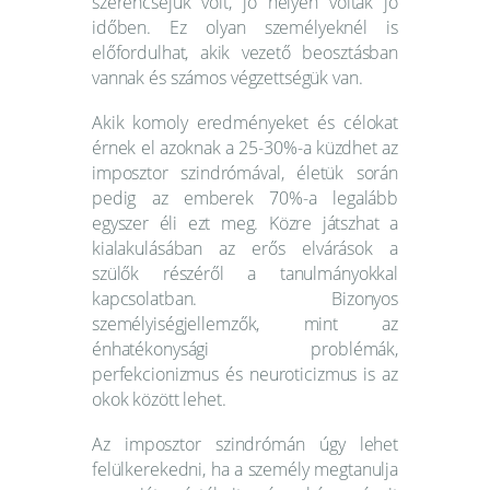
szerencséjük volt, jó helyen voltak jó
időben. Ez olyan személyeknél is
előfordulhat, akik vezető beosztásban
vannak és számos végzettségük van.
Akik komoly eredményeket és célokat
érnek el azoknak a 25-30%-a küzdhet az
imposztor szindrómával, életük során
pedig az emberek 70%-a legalább
egyszer éli ezt meg. Közre játszhat a
kialakulásában az erős elvárások a
szülők részéről a tanulmányokkal
kapcsolatban. Bizonyos
személyiségjellemzők, mint az
énhatékonysági problémák,
perfekcionizmus és neuroticizmus is az
okok között lehet.
Az imposztor szindrómán úgy lehet
felülkerekedni, ha a személy megtanulja