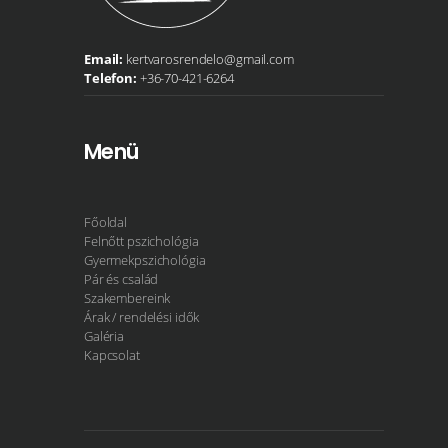
Email:
kertvarosrendelo@gmail.com
Telefon:
+36-70-421-6264
Menü
Főoldal
Felnőtt pszichológia
Gyermekpszichológia
Pár és család
Szakembereink
Árak / rendelési idők
Galéria
Kapcsolat