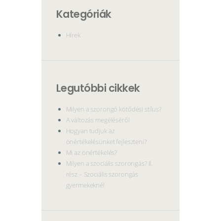
Kategóriák
Hírek
Legutóbbi cikkek
Milyen a szorongó kötődési stílus?
A változás megéléséről
Hogyan tudjuk az
önértékelésünket fejleszteni?
Mi az önértékelés?
Milyen a szociális szorongás? II.
rész – Szociális szorongás
gyermekeknél