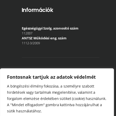
Információk
Egészségügyi Szolg. azonosító szám
112007
ANTSZ Működési eng. szám
1112-3/2009
Közösségi média
Fontosnak tartjuk az adatok védelmét
A böngészési élmény fokozása, a személyre szabott
hirdetések vagy tartalmak megjelenítése, valamint a
forgalom elemzése érdekében sütiket (cookie) használunk.
A "Mindet elfogadom" gombra kattintva hozzájárulhat a
sütik használatához.