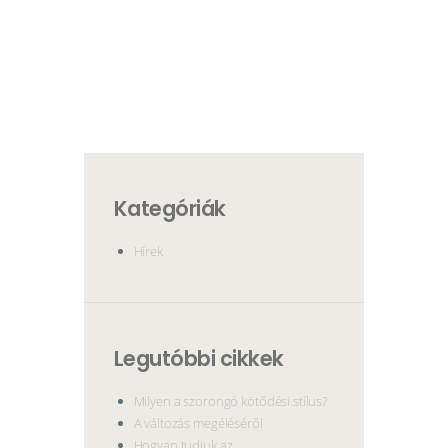
Kategóriák
Hírek
Legutóbbi cikkek
Milyen a szorongó kötődési stílus?
A változás megéléséről
Hogyan tudjuk az