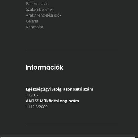
Pár és család
Szakembereink
Árak / rendelési idők
Galéria
Kapcsolat
Információk
Egészségügyi Szolg. azonosító szám
112007
ANTSZ Működési eng. szám
1112-3/2009