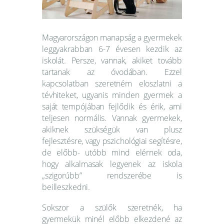
Webshop
Kapcsolat
Információk
Magyarországon manapság a gyermekek
leggyakrabban 6-7 évesen kezdik az
iskolát. Persze, vannak, akiket tovább
tartanak az óvodában. Ezzel
kapcsolatban szeretném eloszlatni a
tévhiteket, ugyanis minden gyermek a
saját tempójában fejlődik és érik, ami
teljesen normális. Vannak gyermekek,
akiknek szükségük van plusz
fejlesztésre, vagy pszichológiai segítésre,
de előbb- utóbb mind elérnek oda,
hogy alkalmasak legyenek az iskola
„szigorúbb” rendszerébe is
beilleszkedni.
Sokszor a szülők szeretnék, ha
gyermekük minél előbb elkezdené az