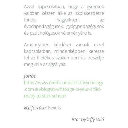
Azzal kapcsolatban, hogy a gyermek
valóban készen áll-e az iskolakezdésre
fontos hagyatkozni az
óvodapedagógusok, gyógypedagógusok
és pszichológusok véleményére is.
Amennyiben kérdései vannak ezzel
kapcsolatban, mindenképpen keresse
fel az illetékes szakembert és beszélje
meg vele az aggályait.
forrás:
https://www.melbournechildpsychology
.com.au/blog/at-what-age-is-your-child-
ready-to-start-school/
kép forrása:
Pexels
Írta: Győrffy Villő