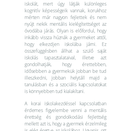
iskolát, mert úgy látják különleges
kognitív képességeik vannak, korukhoz
mérten már nagyon fejlettek és nem
nyújt nekik mentális kielégítettséget az
óvodába járás. Olyan is előfordul, hogy
inkább vissza húznák a gyermeket attól,
hogy elkezdjen iskolába járni. Ez
összefüggésben állhat a szülő saját
iskolás tapasztalataival, illetve azt
gondolhatják, hogy érettebben,
idősebben a gyermekük jobban be tud
illeszkedni, jobban helytáll majd a
tanulásban és a szociális kapcsolatokat
is könnyebben tud kialakítani.
A korai iskolakezdéssel kapcsolatban
érdemes figyelembe venni a mentális
érettség és gondolkodási fejlettség
mellett azt is, hogy a gyermek érzelmileg
is elég érett-e az iskolához. Ugyanis, ott