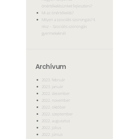
önértékelésünket fejleszteni?
Mi az önértékelés?
Milyen a szociális szorongás? II.
rész – Szociális szorongás
gyermekeknél
Archívum
2023. február
2023. január
2022. december
2022. november
2022. október
2022. szeptember
2022. augusztus
2022. július
2022. június