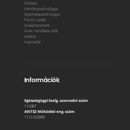
Főoldal
Felnőtt pszichológia
Gyermekpszichológia
Pár és család
Szakembereink
Árak / rendelési idők
Galéria
Kapcsolat
Információk
Egészségügyi Szolg. azonosító szám
112007
ANTSZ Működési eng. szám
1112-3/2009