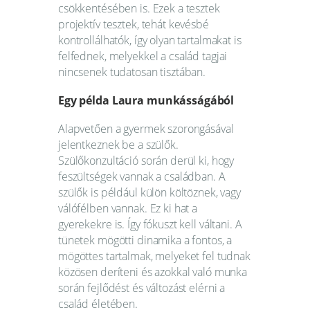
csökkentésében is. Ezek a tesztek
projektív tesztek, tehát kevésbé
kontrollálhatók, így olyan tartalmakat is
felfednek, melyekkel a család tagjai
nincsenek tudatosan tisztában.
Egy példa Laura munkásságából
Alapvetően a gyermek szorongásával
jelentkeznek be a szülők.
Szülőkonzultáció során derül ki, hogy
feszültségek vannak a családban. A
szülők is például külön költöznek, vagy
válófélben vannak. Ez ki hat a
gyerekekre is. Így fókuszt kell váltani. A
tünetek mögötti dinamika a fontos, a
mögöttes tartalmak, melyeket fel tudnak
közösen deríteni és azokkal való munka
során fejlődést és változást elérni a
család életében.