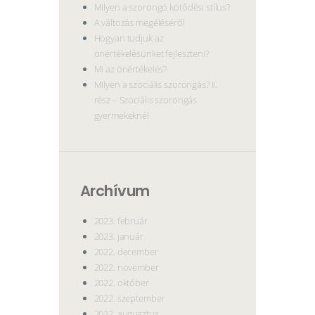
Milyen a szorongó kötődési stílus?
A változás megéléséről
Hogyan tudjuk az
önértékelésünket fejleszteni?
Mi az önértékelés?
Milyen a szociális szorongás? II.
rész – Szociális szorongás
gyermekeknél
Archívum
2023. február
2023. január
2022. december
2022. november
2022. október
2022. szeptember
2022. augusztus