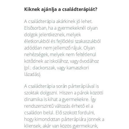
Kiknek ajánlja a családterápiát?
A családterápia akárkinek jó lehet.
Elsősorban, ha a gyermekeknél olyan
dolgok jelentkeznek, melyek
életkorukból és fejlődési szakaszukból
adódóan nem jellemző rájuk. Olyan
nehézségek, melyek nem feltétlenül
kötődnek az iskolához, vagy óvodához
(pl.: dackorszak, vagy kamaszkori
lázadás).
A családterápia során párterápiával is
szoktak dolgozni. Hiszen a párok közötti
dinamika is kihat a gyermekekre. Így
rendszerszintű változás érhető el a
családon belül. Elő szokott fordulni,
hogy kimondottan párterápiára jönnek a
kliensek, akár van közös gyermekünk,