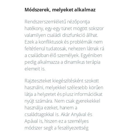
Módszerek, melyeket alkalmaz
Rendszerszemléletű nézőpontja
hatékony, egy-egy tünet mögött sokszor
valamilyen családi diszfunkció állhat.
Ezek a konfliktusok és problémák nem
feltétlenül tudatosak, nehezen látnak rá
a családban élő személyek. Egyéniben
pedig alkalmazza a dinamikus terápia
elemeit is.
Rajzteszteket kiegészítésként szokott
használni, melyekkel szélesebb körűen
látja a helyzetet és plusz információkat
nyújt számára. Nem csak gyerekekkel
használja ezeket, hanem a
családtagokkal is. Akár Anyával és
Apával is, hiszen ez a személyes
módszer segít a feszélyezettség