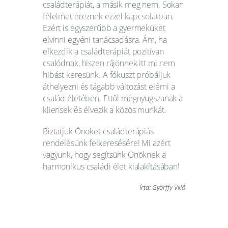
családterápiát, a másik meg nem. Sokan
félelmet éreznek ezzel kapcsolatban.
Ezért is egyszerűbb a gyermeküket
elvinni egyéni tanácsadásra. Ám, ha
elkezdik a családterápiát pozitívan
csalódnak, hiszen rájönnek itt mi nem
hibást keresünk. A fókuszt próbáljuk
áthelyezni és tágabb változást elérni a
család életében. Ettől megnyugszanak a
kliensek és élvezik a közös munkát.
Biztatjuk Önöket családterápiás
rendelésünk felkeresésére! Mi azért
vagyunk, hogy segítsünk Önöknek a
harmonikus családi élet kialakításában!
Írta: Győrffy Villő