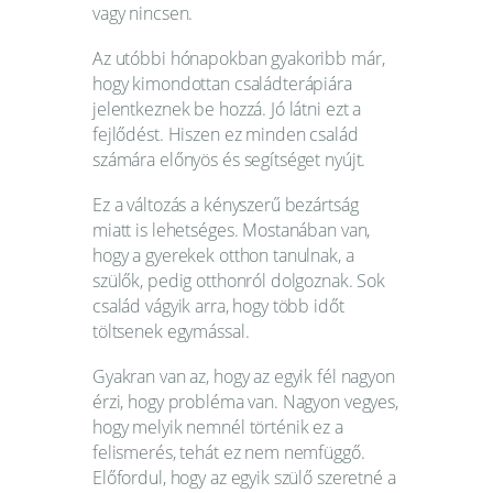
vagy nincsen.
Az utóbbi hónapokban gyakoribb már,
hogy kimondottan családterápiára
jelentkeznek be hozzá. Jó látni ezt a
fejlődést. Hiszen ez minden család
számára előnyös és segítséget nyújt.
Ez a változás a kényszerű bezártság
miatt is lehetséges. Mostanában van,
hogy a gyerekek otthon tanulnak, a
szülők, pedig otthonról dolgoznak. Sok
család vágyik arra, hogy több időt
töltsenek egymással.
Gyakran van az, hogy az egyik fél nagyon
érzi, hogy probléma van. Nagyon vegyes,
hogy melyik nemnél történik ez a
felismerés, tehát ez nem nemfüggő.
Előfordul, hogy az egyik szülő szeretné a